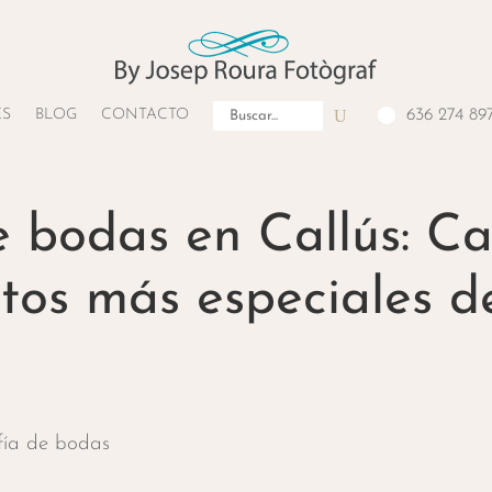
Buscar:
ES
BLOG
CONTACTO
636 274 89
 bodas en Callús: C
os más especiales de
fía de bodas