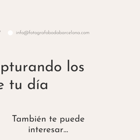
7
info@fotografobodabarcelona.com
apturando los
 tu día
También te puede
interesar…